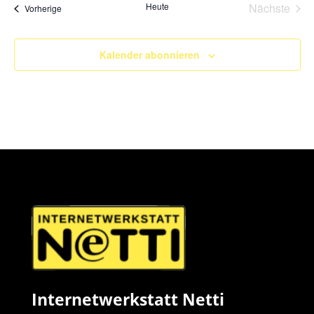
Heute
Nächste
Veranstaltungen
Vorherige
Veransta
Kalender abonnieren
Internetwerkstatt Netti