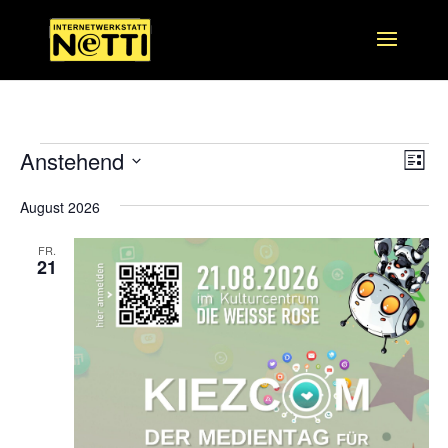
Veranstaltungen
Ans
Ver
Anstehend
Liste
Ans
Nav
Datum
Nav
August 2026
wählen.
FR.
21