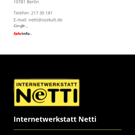
10781 Berlin
Telefon: 217 30 181
E-mail:
netti@sozkult.de
–
–
Internetwerkstatt Netti