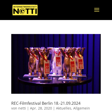
REC-Filmfestival Berlin 18.-21.09.2024
von
netti
|
Apr. 28, 2020
|
Aktuelles
,
Allgemein