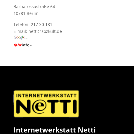
Barbarossastraße 64
10781 Berlin
Telefon: 217 30 181
E-mail:
netti@sozkult.de
–
–
Internetwerkstatt Netti